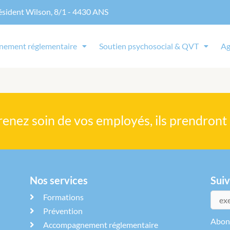
ésident Wilson, 8/1 - 4430 ANS
ement réglementaire
Soutien psychosocial & QVT
Ag
renez soin de vos employés, ils prendront 
Nos services
Sui
Formations
Prévention
Abonn
Accompagnement réglementaire