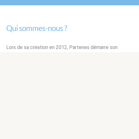
Qui sommes-nous ?
Lors de sa création en 2012, Partenes démarre son
activité en accompagnant les entreprises avec du
conseil
,
de l’audit et de la formation. Petit à petit, nous
avons développé des modules sur mesure, toujours en
phase avec les besoins réels de nos clients.
Au fil des années, Partenes a fait évoluer son expertise et
la prévention et la sécurité sont, aujourd’hui, devenues
des axes prioritaires.
Nous restons fidèles à notre mission initiale et voulons
accompagner les entreprises à identifier et prévenir les
risques, former et fédérer leurs collaborateurs et assurer
leur conformité légale, tout en continuant à promouvoir le